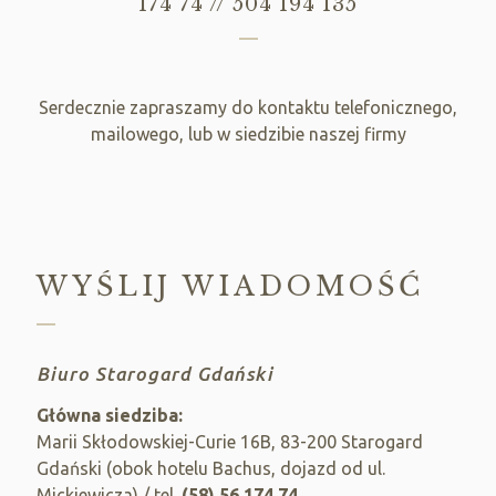
174 74
//
504 194 135
Serdecznie zapraszamy do kontaktu telefonicznego,
mailowego, lub w siedzibie naszej firmy
WYŚLIJ WIADOMOŚĆ
Biuro Starogard Gdański
Główna siedziba:
Marii Skłodowskiej-Curie 16B, 83-200 Starogard
Gdański (obok hotelu Bachus, dojazd od ul.
Mickiewicza) / tel.
(58) 56 174 74