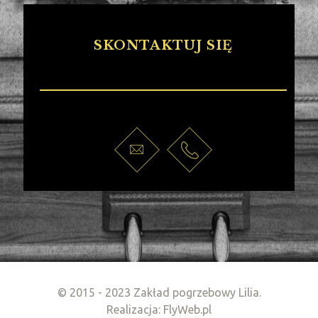
SKONTAKTUJ SIĘ
© 2015 - 2023 Zakład pogrzebowy Lilia.
Realizacja: FlyWeb.pl